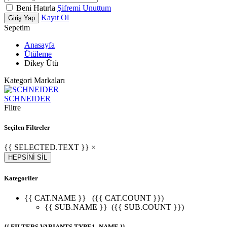
Beni Hatırla
Şifremi Unuttum
Kayıt Ol
Giriş Yap
Sepetim
Anasayfa
Ütüleme
Dikey Ütü
Kategori Markaları
SCHNEIDER
Filtre
Seçilen Filtreler
{{ SELECTED.TEXT }} ×
HEPSİNİ SİL
Kategoriler
{{ CAT.NAME }}
({{ CAT.COUNT }})
{{ SUB.NAME }}
({{ SUB.COUNT }})
{{ FILTERS.VARIANTS.TYPE1_NAME }}