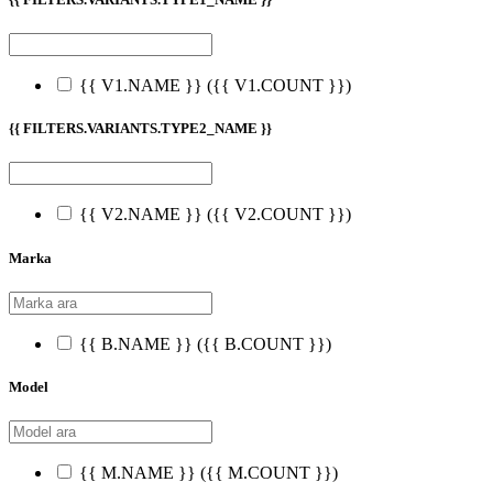
{{ V1.NAME }}
({{ V1.COUNT }})
{{ FILTERS.VARIANTS.TYPE2_NAME }}
{{ V2.NAME }}
({{ V2.COUNT }})
Marka
{{ B.NAME }}
({{ B.COUNT }})
Model
{{ M.NAME }}
({{ M.COUNT }})