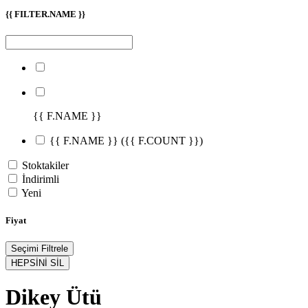
{{ FILTER.NAME }}
{{ F.NAME }}
{{ F.NAME }}
({{ F.COUNT }})
Stoktakiler
İndirimli
Yeni
Fiyat
Seçimi Filtrele
HEPSİNİ SİL
Dikey Ütü