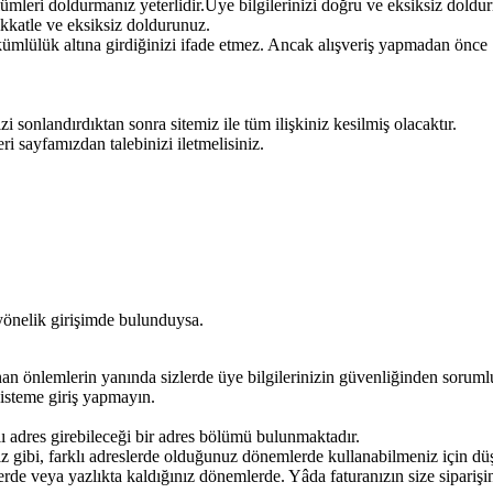
leri doldurmanız yeterlidir.Üye bilgilerinizi doğru ve eksiksiz doldurm
ikkatle ve eksiksiz doldurunuz.
kümlülük altına girdiğinizi ifade etmez. Ancak alışveriş yapmadan önce
sonlandırdıktan sonra sitemiz ile tüm ilişkiniz kesilmiş olacaktır.
ri sayfamızdan talebinizi iletmelisiniz.
nelik girişimde bulunduysa.
n önlemlerin yanında sizlerde üye bilgilerinizin güvenliğinden sorumlus
isteme giriş yapmayın.
lı adres girebileceği bir adres bölümü bulunmaktadır.
z gibi, farklı adreslerde olduğunuz dönemlerde kullanabilmeniz için dü
erde veya yazlıkta kaldığınız dönemlerde. Yâda faturanızın size sipariş