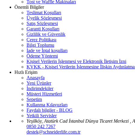
Tost ve Waffle Makinaları
Önemli Bilgiler
Teslimat Koşulları
Üyelik Sözleşmesi
Satış Sözleşmesi
Garanti Koşulları
Gizlilik ve Güvenlik
Çerez Politikası
Bilgi Toplumu
İade ve İptal koşulları
Ödeme Yöntemi
Kişisel Verilerin İşlenmesi ve Elektronik İletişim İzni
KVKK - Kişisel Verilerin İşlenmesine İlişkin Aydınlatm
Hızlı Erişim
Anasayfa
Yeni Ürünler
İndirimdekiler
Müşteri Hizmetleri
Sepetim
Kullanma Kılavuzları
Faydalı bilgiler - BLOG
Yetkili Servisler
Yeşilköy, Atatürk Cad İstanbul Dünya Ticaret Merkezi ,
0850 242 7267
destek@schneiderlife.com.tr