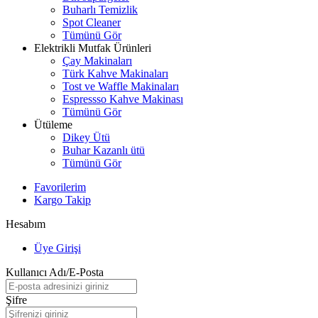
Buharlı Temizlik
Spot Cleaner
Tümünü Gör
Elektrikli Mutfak Ürünleri
Çay Makinaları
Türk Kahve Makinaları
Tost ve Waffle Makinaları
Espressso Kahve Makinası
Tümünü Gör
Ütüleme
Dikey Ütü
Buhar Kazanlı ütü
Tümünü Gör
Favorilerim
Kargo Takip
Hesabım
Üye Girişi
Kullanıcı Adı/E-Posta
Şifre