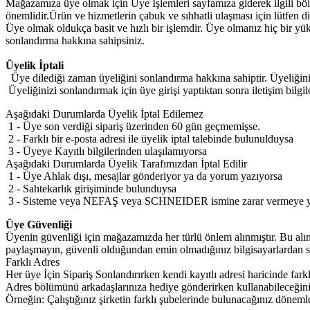
Mağazamıza üye olmak için Üye İşlemleri sayfamıza giderek ilgili bölüm
önemlidir.Ürün ve hizmetlerin çabuk ve sıhhatli ulaşması için lütfen d
Üye olmak oldukça basit ve hızlı bir işlemdir. Üye olmanız hiç bir yü
sonlandırma hakkına sahipsiniz.
Üyelik İptali
Üye dilediği zaman üyeliğini sonlandırma hakkına sahiptir. Üyeliğinizi 
Üyeliğinizi sonlandırmak için üye girişi yaptıktan sonra iletişim bilgile
Aşağıdaki Durumlarda Üyelik İptal Edilemez
1 - Üye son verdiği sipariş üzerinden 60 gün geçmemişse.
2 - Farklı bir e-posta adresi ile üyelik iptal talebinde bulunulduysa
3 - Üyeye Kayıtlı bilgilerinden ulaşılamıyorsa
Aşağıdaki Durumlarda Üyelik Tarafımızdan İptal Edilir
1 - Üye Ahlak dışı, mesajlar gönderiyor ya da yorum yazıyorsa
2 - Sahtekarlık girişiminde bulunduysa
3 - Sisteme veya NEFAŞ veya SCHNEIDER ismine zarar vermeye yö
Üye Güvenliği
Üyenin güvenliği için mağazamızda her türlü önlem alınmıştır. Bu alına
paylaşmayın, güvenli olduğundan emin olmadığınız bilgisayarlardan s
Farklı Adres
Her üye İçin Sipariş Sonlandırırken kendi kayıtlı adresi haricinde fark
Adres bölümünü arkadaşlarınıza hediye gönderirken kullanabileceğini
Örneğin: Çalıştığınız şirketin farklı şubelerinde bulunacağınız döneml