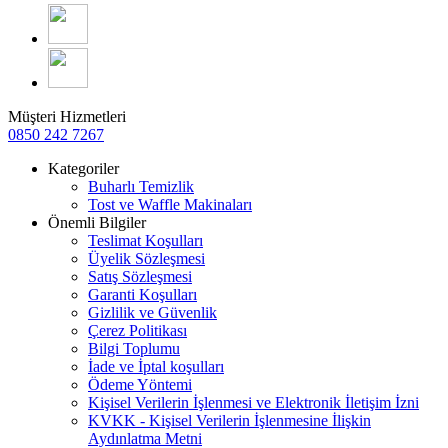
Müşteri Hizmetleri
0850 242 7267
Kategoriler
Buharlı Temizlik
Tost ve Waffle Makinaları
Önemli Bilgiler
Teslimat Koşulları
Üyelik Sözleşmesi
Satış Sözleşmesi
Garanti Koşulları
Gizlilik ve Güvenlik
Çerez Politikası
Bilgi Toplumu
İade ve İptal koşulları
Ödeme Yöntemi
Kişisel Verilerin İşlenmesi ve Elektronik İletişim İzni
KVKK - Kişisel Verilerin İşlenmesine İlişkin
Aydınlatma Metni