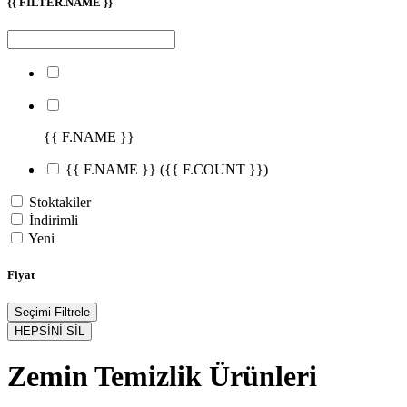
{{ FILTER.NAME }}
{{ F.NAME }}
{{ F.NAME }}
({{ F.COUNT }})
Stoktakiler
İndirimli
Yeni
Fiyat
Seçimi Filtrele
HEPSİNİ SİL
Zemin Temizlik Ürünleri