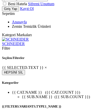
Beni Hatırla
Şifremi Unuttum
Kayıt Ol
Giriş Yap
Sepetim
Anasayfa
Zemin Temizlik Ürünleri
Kategori Markaları
SCHNEIDER
Filtre
Seçilen Filtreler
{{ SELECTED.TEXT }} ×
HEPSİNİ SİL
Kategoriler
{{ CAT.NAME }}
({{ CAT.COUNT }})
{{ SUB.NAME }}
({{ SUB.COUNT }})
{{ FILTERS.VARIANTS.TYPE1_NAME }}