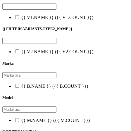
{{ V1.NAME }}
({{ V1.COUNT }})
{{ FILTERS.VARIANTS.TYPE2_NAME }}
{{ V2.NAME }}
({{ V2.COUNT }})
Marka
{{ B.NAME }}
({{ B.COUNT }})
Model
{{ M.NAME }}
({{ M.COUNT }})